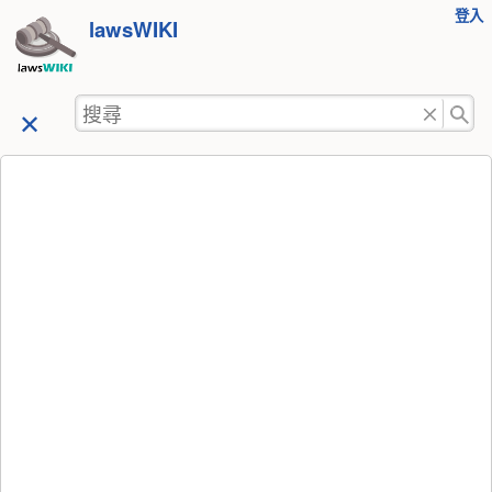
使
登入
跳
lawsWIKI
用
至
者
工
內
搜
具
容
尋