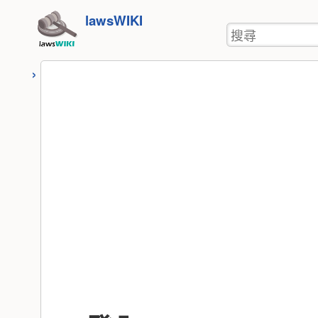
使
跳
lawsWIKI
用
搜
至
者
尋
工
內
具
容