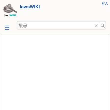
使
登入
跳
lawsWIKI
用
至
者
工
內
搜
具
容
尋