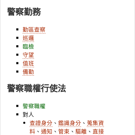
警察勤務
勤區查察
巡邏
臨檢
守望
值班
備勤
警察職權行使法
警察職權
對人
查證身分
、
鑑識身分
、
蒐集資
料
、
通知
、
管束
、
驅離
、
直接