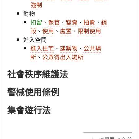
強制
對物
扣留
、
保管
、
變賣
、
拍賣
、
銷
毀
、
使用
、
處置
、
限制使用
進入空間
進入住宅
、
建築物
、
公共場
所
、
公眾得出入場所
社會秩序維護法
警械使用條例
集會遊行法