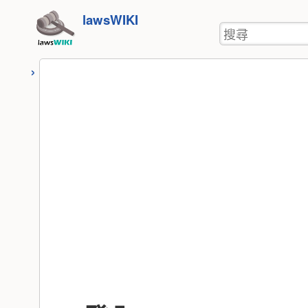
使
跳
lawsWIKI
用
搜
至
者
尋
工
內
具
容