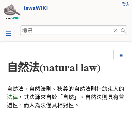
使
登入
跳
lawsWIKI
用
至
者
工
內
搜
具
容
尋
自然法(natural law)
自然法、自然法則。狹義的自然法則指約束人的
法律
，其法源來自於「自然」。自然法則具有普
遍性，而人為法僅具相對性。