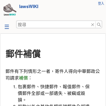
使
登入
跳
lawsWIKI
用
至
者
工
內
搜
具
容
尋
郵件補償
郵件有下列情形之一者，寄件人得向中華郵政公
司請求
補償
：
包裹郵件、快捷郵件、報值郵件、保
價郵件全部或一部遺失、被竊或毀
損。