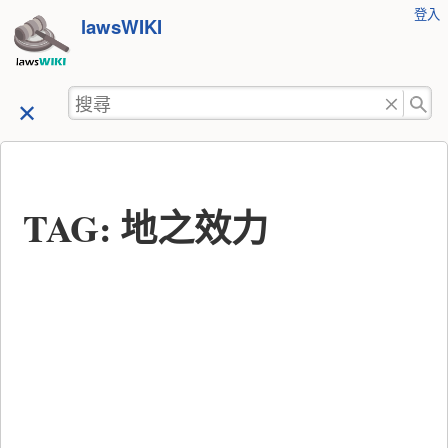
使
登入
跳
lawsWIKI
用
至
者
工
內
搜
具
容
尋
TAG: 地之效力