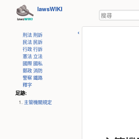
使
跳
lawsWIKI
用
搜
至
者
尋
工
內
具
刑法
刑訴
容
民法
民訴
行政
行訴
憲法
立法
國際
國私
郵政
消防
警察
鐵路
釋字
足跡:
主管機關規定