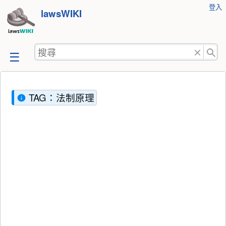
使
登入
跳
lawsWIKI
用
至
者
工
內
搜
具
容
尋
TAG：法制原理