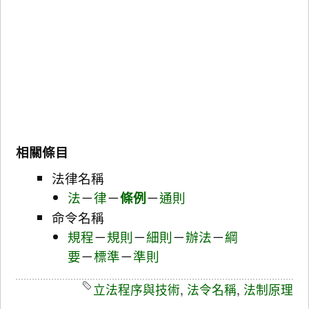
相關條目
法律名稱
法
－
律
－
條例
－
通則
命令名稱
規程
－
規則
－
細則
－
辦法
－
綱
要
－
標準
－
準則
立法程序與技術
,
法令名稱
,
法制原理