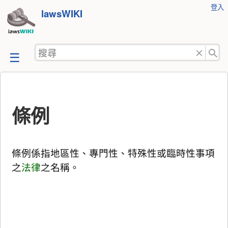
使
登入
跳
lawsWIKI
用
至
者
工
內
搜
具
容
尋
條例
條例係指地區性、專門性、特殊性或臨時性事項
之
法律
之名稱。