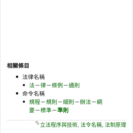
相關條目
法律名稱
法
－
律
－
條例
－
通則
命令名稱
規程
－
規則
－
細則
－
辦法
－
綱
要
－
標準
－
準則
立法程序與技術
,
法令名稱
,
法制原理