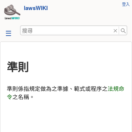
使
登入
跳
lawsWIKI
用
至
者
工
內
搜
具
容
尋
準則
準則係指規定做為之準據、範式或程序之
法規命
令
之名稱。