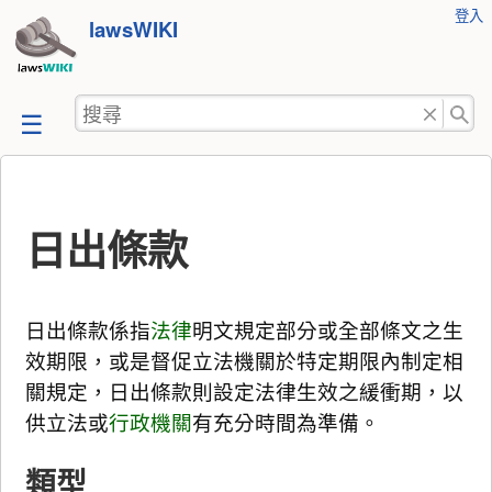
使
登入
跳
lawsWIKI
用
至
者
工
內
搜
具
容
尋
日出條款
日出條款係指
法律
明文規定部分或全部條文之生
效期限，或是督促立法機關於特定期限內制定相
關規定，日出條款則設定法律生效之緩衝期，以
供立法或
行政機關
有充分時間為準備。
類型