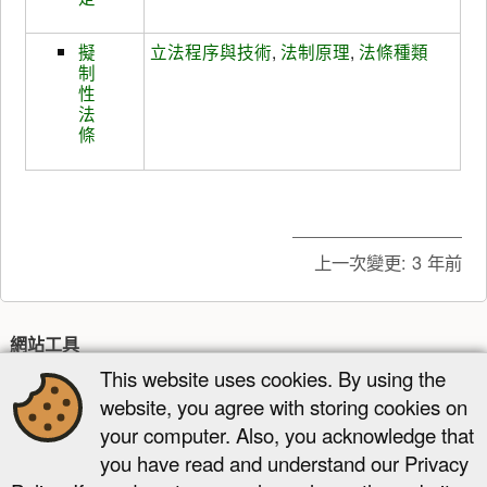
擬
立法程序與技術
,
法制原理
,
法條種類
制
性
法
條
上一次變更:
3 年前
網站工具
This website uses cookies. By using the
最近更新
多媒體管理器
網站地圖
website, you agree with storing cookies on
頁面工具
your computer. Also, you acknowledge that
you have read and understand our Privacy
顯示原始碼
舊版
反向連結
回到頁頂