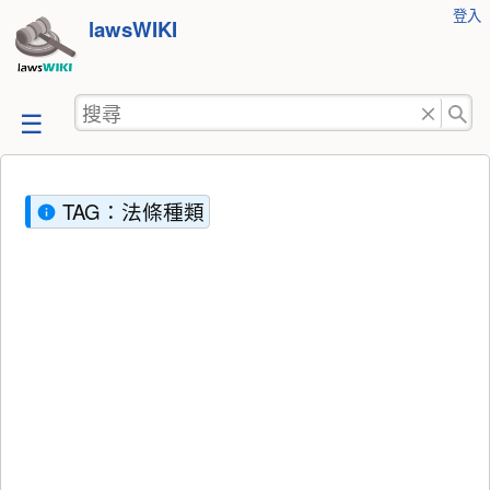
使
登入
跳
lawsWIKI
用
至
者
工
內
搜
具
容
尋
TAG：法條種類