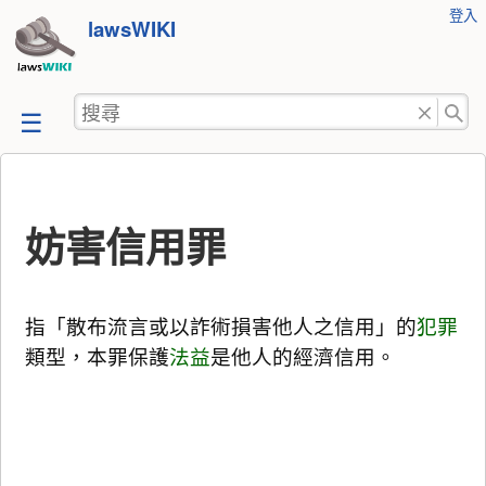
使
登入
跳
lawsWIKI
用
至
者
工
內
搜
具
容
尋
妨害信用罪
指「散布流言或以詐術損害他人之信用」的
犯罪
類型，本罪保護
法益
是他人的經濟信用。