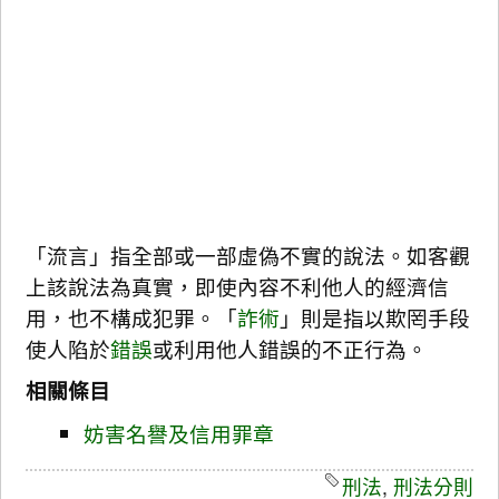
「流言」指全部或一部虛偽不實的說法。如客觀
上該說法為真實，即使內容不利他人的經濟信
用，也不構成犯罪。「
詐術
」則是指以欺罔手段
使人陷於
錯誤
或利用他人錯誤的不正行為。
相關條目
妨害名譽及信用罪章
刑法
,
刑法分則