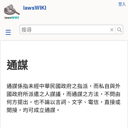
使
登入
跳
lawsWIKI
用
至
者
工
內
搜
具
容
尋
通謀
通謀係指未經中華民國政府之指派，而私自與外
國政府所派遣之人謀議，而通謀之方法，不問由
何方提出，也不論以言詞、文字、電信，直接或
間接，均可成立通謀。