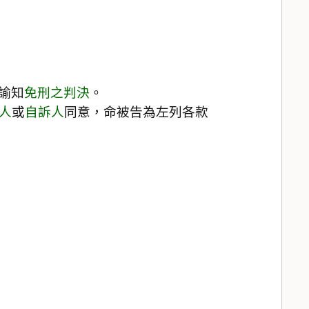
諭知
免刑之判決
。
人
或
自訴人
同意，命被告為左列各款