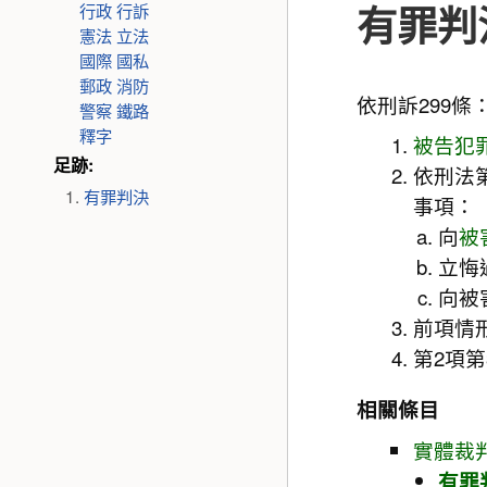
有罪判
行政
行訴
憲法
立法
國際
國私
郵政
消防
依刑訴299條
警察
鐵路
釋字
被告
犯
足跡:
依刑法
有罪判決
事項：
向
被
立悔
向被
前項情
第2項
相關條目
實體裁
有罪