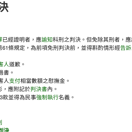
決
：
罪
已經證明者，應
諭知
科刑之判決。但免除其刑者，應
第61條規定，為前項免刑判決前，並得斟酌情形經
告訴
害人
道歉。
過書。
害人
支付
相當數額之慰撫金。
形，應附記於
判決書
內。
第3款並得為民事
強制執行
名義。
判
判決