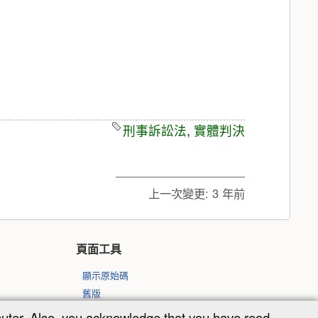
刑事訴訟法
,
實體判決
上一次變更:
3 年前
頁面工具
顯示原始碼
舊版
反向連結
puter. Also, you acknowledge that you have read