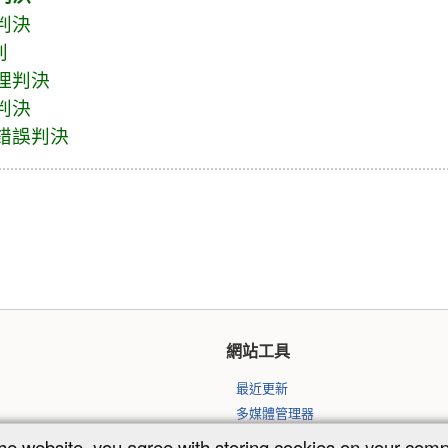
判決
判
理判決
判決
錯誤判決
網站工具
最近更新
多媒體管理器
網站地圖
the website, you agree with storing cookies on your com