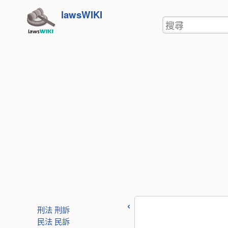
使
跳
lawsWIKI
用
搜
至
者
尋
工
內
具
容
刑法
刑訴
民法
民訴