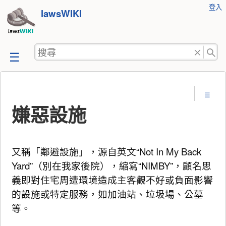
使
登入
跳
lawsWIKI
用
至
者
工
內
搜
具
容
尋
嫌惡設施
又稱「鄰避設施」，源自英文“Not In My Back
Yard”（別在我家後院），縮寫“NIMBY”，顧名思
義即對住宅周遭環境造成主客觀不好或負面影響
的設施或特定服務，如加油站、垃圾場、公墓
等。