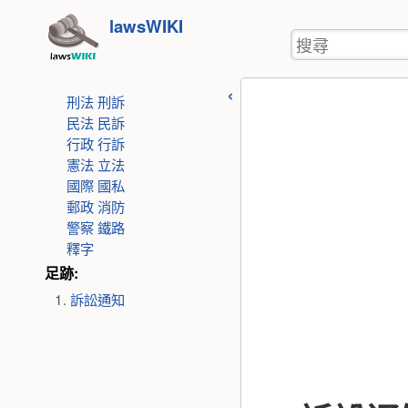
使
跳
lawsWIKI
用
搜
至
者
尋
工
內
具
刑法
刑訴
容
民法
民訴
行政
行訴
憲法
立法
國際
國私
郵政
消防
警察
鐵路
釋字
足跡:
訴訟通知