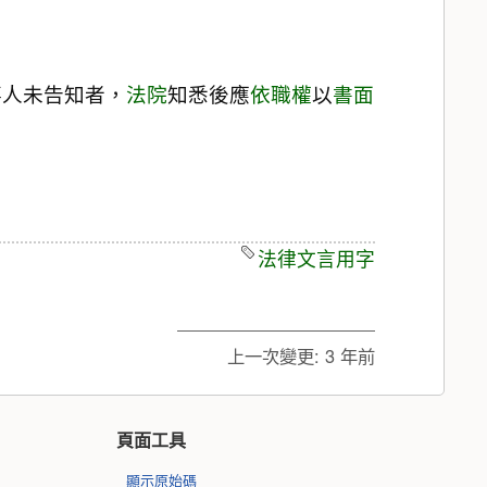
事人未告知者，
法院
知悉後應
依職權
以
書面
法律文言用字
上一次變更:
3 年前
頁面工具
顯示原始碼