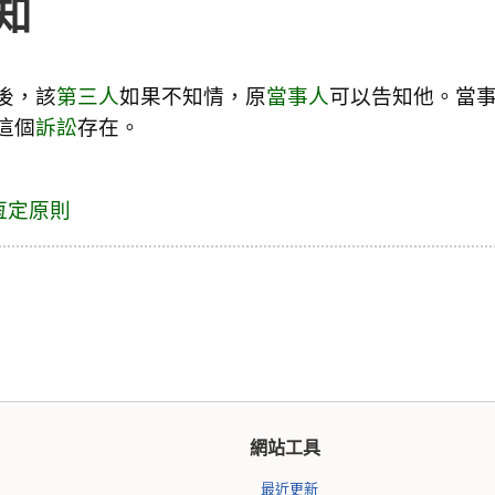
知
後，該
第三人
如果不知情，原
當事人
可以告知他。當
這個
訴訟
存在。
恆定原則
網站工具
最近更新