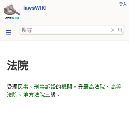
使
登入
跳
lawsWIKI
用
至
者
工
內
搜
具
容
尋
法院
受理
民事
、
刑事訴訟
的
機關
。分
最高法院
、
高等
法院
、
地方法院
三級。