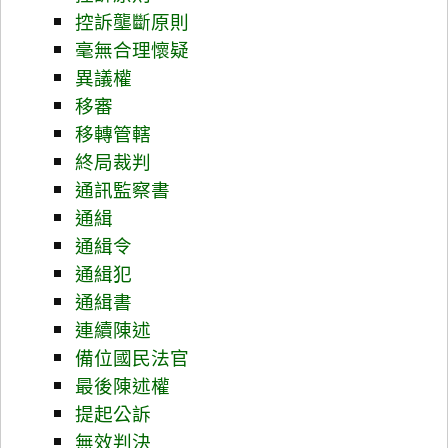
控訴壟斷原則
毫無合理懷疑
異議權
移審
移轉管轄
終局裁判
通訊監察書
通緝
通緝令
通緝犯
通緝書
連續陳述
備位國民法官
最後陳述權
提起公訴
無效判決