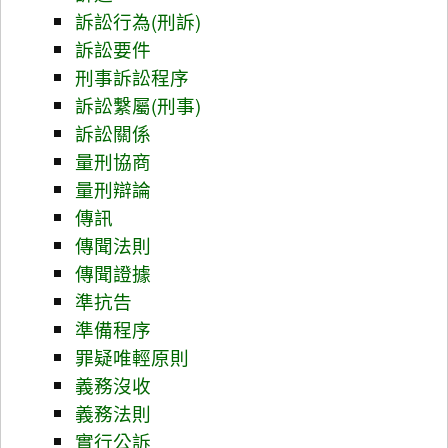
訴訟行為(刑訴)
訴訟要件
刑事訴訟程序
訴訟繫屬(刑事)
訴訟關係
量刑協商
量刑辯論
傳訊
傳聞法則
傳聞證據
準抗告
準備程序
罪疑唯輕原則
義務沒收
義務法則
實行公訴