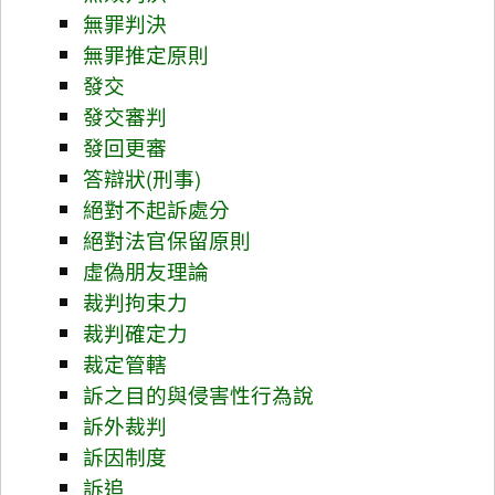
無罪判決
無罪推定原則
發交
發交審判
發回更審
答辯狀(刑事)
絕對不起訴處分
絕對法官保留原則
虛偽朋友理論
裁判拘束力
裁判確定力
裁定管轄
訴之目的與侵害性行為說
訴外裁判
訴因制度
訴追