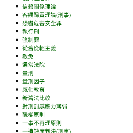
信賴關係理論
客觀歸責理論(刑事)
恐嚇危害安全罪
執行刑
強制罪
從舊從輕主義
赦免
通常法院
量刑
量刑因子
感化教育
新舊法比較
對刑罰感應力薄弱
職權原則
一事不再理原則
一造缺席判決(刑事)