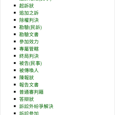
起訴狀
追加之訴
除權判決
勘驗(民訴)
勘驗文書
參加效力
專屬管轄
終局判決
被告(民事)
被傳喚人
陳報狀
報告文書
普通審判籍
答辯狀
訴訟外紛爭解決
訴訟參加