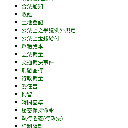
合法通知
收訖
土地登記
公法上之爭議例外規定
公法上金錢給付
戶籍謄本
立法裁量
交通裁決事件
刑懲並行
行政裁量
委任書
拘留
時間基準
秘密保持命令
執行名義(行政法)
強制隔離