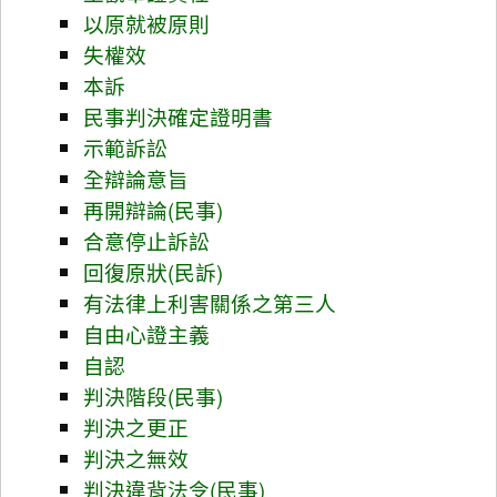
以原就被原則
失權效
本訴
民事判決確定證明書
示範訴訟
全辯論意旨
再開辯論(民事)
合意停止訴訟
回復原狀(民訴)
有法律上利害關係之第三人
自由心證主義
自認
判決階段(民事)
判決之更正
判決之無效
判決違背法令(民事)