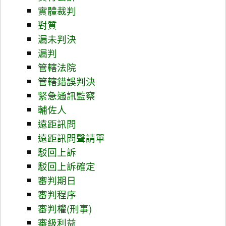
實體裁判
對質
漏未判決
漏判
管轄法院
管轄錯誤判決
緊急通訊監察
輔佐人
遠距訊問
遠距訊問聲請單
駁回上訴
駁回上訴確定
審判期日
審判程序
審判權(刑事)
審級利益