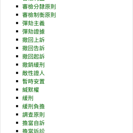
審檢分隸原則
審檢制衡原則
彈劾主義
彈劾證據
撤回上訴
撤回告訴
撤回起訴
撤銷緩刑
敵性證人
暫時安置
緘默權
緩刑
緩刑負擔
調查原則
擔當自訴
擔當訴訟