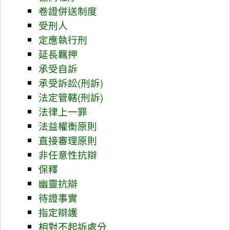
卷證併送制度
受刑人
定應執行刑
延長羈押
承受自訴
承受訴訟(刑訴)
法定管轄(刑訴)
法律上一罪
法益權衡原則
直接審理原則
非任意性抗辯
保釋
幽靈抗辯
待證事實
指定辯護
相對不起訴處分