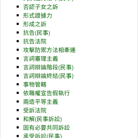
否認子女之訴
形式證據力
形成之訴
抗告(民事)
抗告法院
攻擊防禦方法相牽連
言詞審理主義
言詞辯論階段(民事)
言詞辯論終結(民事)
事物管轄
依職權宣告假執行
兩造平等主義
受訴法院
和解(民事訴訟)
固有必要共同訴訟
承受訴訟(民事)