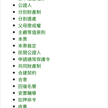
公證人
分別財產制
分割遺產
父母懲戒權
主觀等值原則
本票
本票裁定
民間公證人
申請通常保護令
共同財產制
合建契約
合意
回復名譽
安置輔導
扣押命令
收養