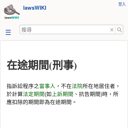
使
登入
跳
lawsWIKI
用
至
者
工
內
搜
具
容
尋
在途期間(刑事)
指訴訟程序之
當事人
，不在
法院
所在地居住者，
於計算
法定期間
(如
上訴期間
、抗告期間)時，所
應扣除的期間即為在途期間。