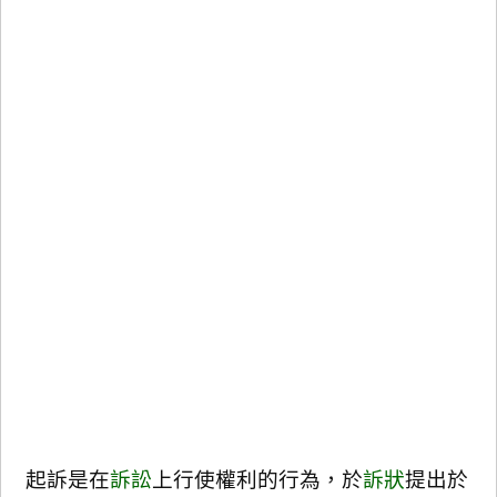
起訴是在
訴訟
上行使權利的行為，於
訴狀
提出於