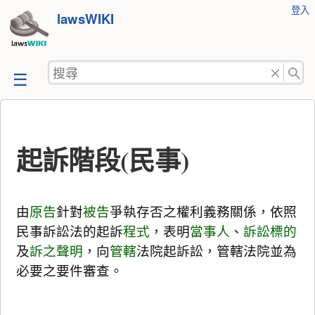
使
登入
跳
lawsWIKI
用
至
者
工
內
搜
具
容
尋
起訴階段(民事)
由
原告
針對
被告
爭執存否之權利義務關係，依照
民事訴訟法的起訴
程式
，表明
當事人
、
訴訟標的
及
訴之聲明
，向
管轄
法院起訴訟，管轄法院並為
必要之要件審查。