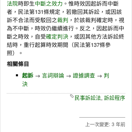
法院
時即生
中斷之效力
。惟時效因起訴而中斷
者，民法第131條規定，若撤回其訴訟，或因該
訴不合法而受駁回之
裁判
，於該裁判確定時，視
為不中斷，時效仍繼續進行。反之，因起訴而中
斷之時效，自受
確定判決
，或因其他方法訴訟終
結時，重行起算時效期間（民法第137條參
照）。
相關條目
起訴
→
言詞辯論
→
證據調查
→
判
決
民事訴訟法
,
訴訟程序
上一次變更:
3 年前