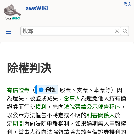
使
登入
跳
lawsWIKI
用
至
者
工
內
搜
具
容
尋
除權判決
有價證券
（
例如
股票、支票、本票等）因
為遺失、被盜或滅失，
當事人
為避免他人持有價
證券而行使
權利
，先向
法院
聲請
公示催告程序
，
以公示方法催告不特定或不明的
利害關係人
於一
定
期間
內向法院申報權利，如果逾期無人申報權
利，當事人得向法院聲請除去該有價證券權利的