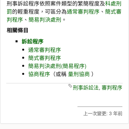
刑事訴訟程序依照案件類型的繁簡程度及
科處刑
罰
的輕重程度，可區分為
通常審判程序
、
簡式審
判程序
、
簡易判決處刑
。
相關條目
訴訟程序
通常審判程序
簡式審判程序
簡易判決處刑(簡易程序)
協商程序
（或稱
量刑協商
）
刑事訴訟法
,
審判程序
上一次變更:
3 年前