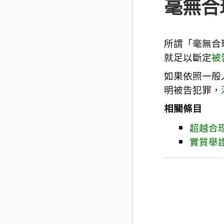
毫無合
所謂「毫無合
就足以斷定
被
如果依照一般
明被告犯罪，
相關條目
超越合
實質舉證