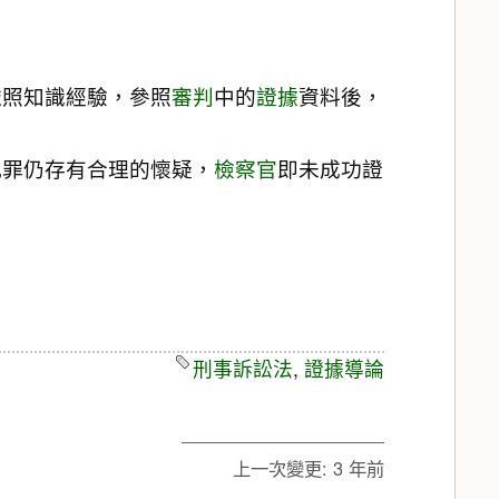
依照知識經驗，參照
審判
中的
證據
資料後，
犯罪仍存有合理的懷疑，
檢察官
即未成功證
刑事訴訟法
,
證據導論
上一次變更:
3 年前