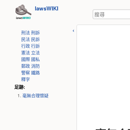
使
跳
lawsWIKI
用
搜
至
者
尋
工
內
具
刑法
刑訴
容
民法
民訴
行政
行訴
憲法
立法
國際
國私
郵政
消防
警察
鐵路
釋字
足跡:
毫無合理懷疑