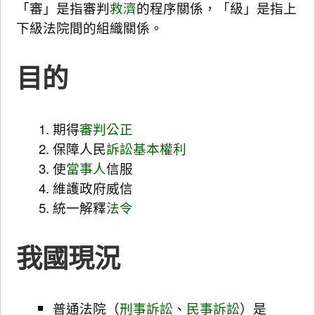
「審」是指審判
救濟
的程序關係，「級」是指上
下級法院間的組織關係。
目的
期得
審判
公正
保障人民
訴訟基本權利
使
當事人
信服
維護政府威信
統一解釋
法令
我國現況
普通法院（
刑事訴訟
、
民事訴訟
）是