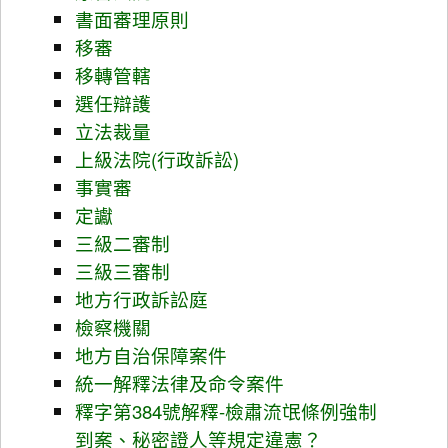
書面審理原則
移審
移轉管轄
選任辯護
立法裁量
上級法院(行政訴訟)
事實審
定讞
三級二審制
三級三審制
地方行政訴訟庭
檢察機關
地方自治保障案件
統一解釋法律及命令案件
釋字第384號解釋-檢肅流氓條例強制
到案、秘密證人等規定違憲？