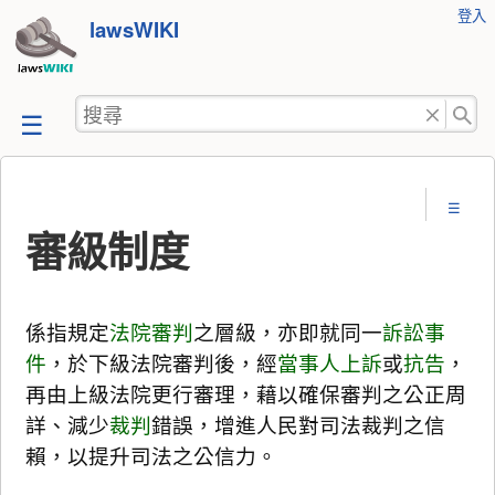
使
登入
跳
lawsWIKI
用
至
者
工
內
搜
具
容
尋
審級制度
係指規定
法院
審判
之層級，亦即就同一
訴訟事
件
，於下級法院審判後，經
當事人
上訴
或
抗告
，
再由上級法院更行審理，藉以確保審判之公正周
詳、減少
裁判
錯誤，增進人民對司法裁判之信
賴，以提升司法之公信力。