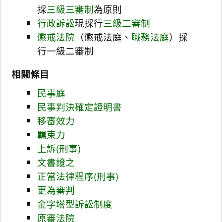
採
三級三審制
為原則
行政訴訟
現採行
三級二審制
懲戒法院
（懲戒法庭、
職務法庭
）採
行一級二審制
相關條目
民事庭
民事判決確定證明書
移審效力
羈束力
上訴(刑事)
文書證之
正當法律程序(刑事)
更為審判
金字塔型訴訟制度
原審法院