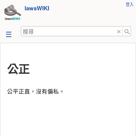
使
登入
跳
lawsWIKI
用
至
者
工
內
搜
具
容
尋
公正
公平正直，沒有偏私。