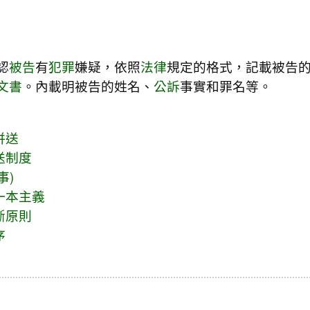
認
被告
有
犯罪
嫌疑，依照
法律
規定的格式，記載被告
文書
。內載明被告的姓名、
公訴
事實和罪名等。
併送
送制度
事)
一本主義
斷原則
序