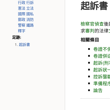
起訴書
行政
行訴
憲法
立法
國際
國私
郵政
消防
檢察官
偵查
後
警察
鐵路
求
審判
的法律
釋字
足跡:
相關條目
起訴書
卷證不
卷證併
起訴(刑
起訴狀
控訴壟
準備程
論告