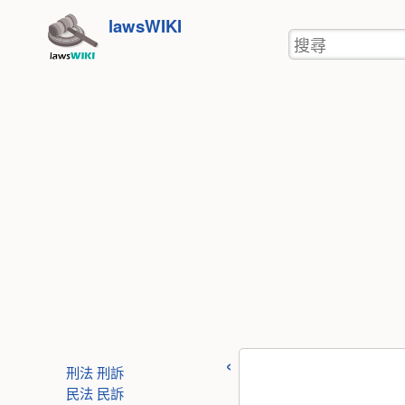
使
跳
lawsWIKI
用
搜
至
者
尋
工
內
具
容
刑法
刑訴
民法
民訴