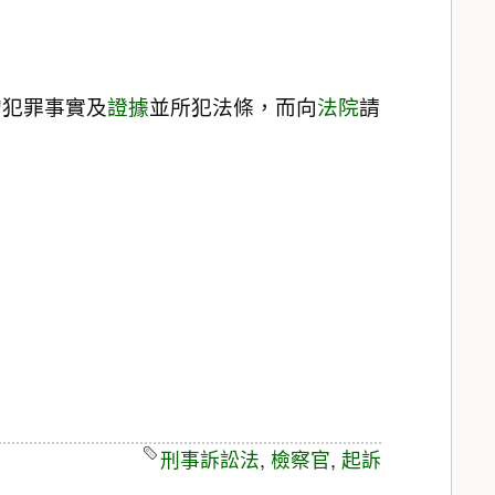
的犯罪事實及
證據
並所犯法條，而向
法院
請
刑事訴訟法
,
檢察官
,
起訴