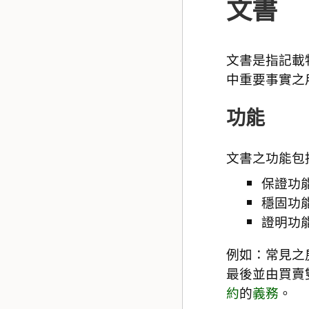
文書
文書是指記載
中重要事實之
功能
文書之功能包
保證功
穩固功
證明功
例如：常見之
最後並由買賣
約
的
義務
。