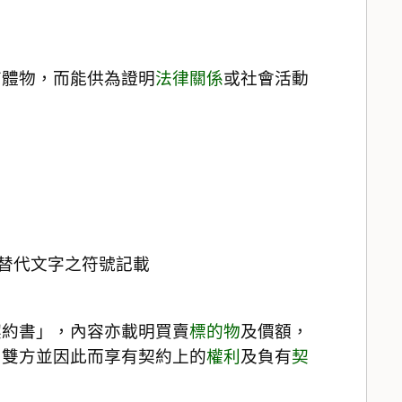
有體物，而能供為證明
法律關係
或社會活動
替代文字之符號記載
契約書」，內容亦載明買賣
標的物
及價額，
，雙方並因此而享有契約上的
權利
及負有
契