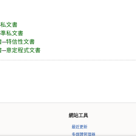
─
私文書
─
準私文書
書
─
特信性文書
書
─
意定程式文書
網站工具
最近更新
多媒體管理器