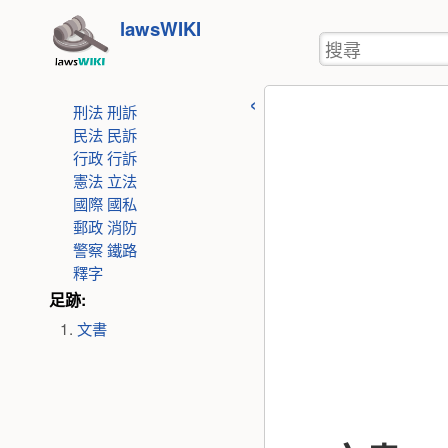
使
跳
lawsWIKI
用
搜
至
者
尋
工
內
具
刑法
刑訴
容
民法
民訴
行政
行訴
憲法
立法
國際
國私
郵政
消防
警察
鐵路
釋字
足跡:
文書