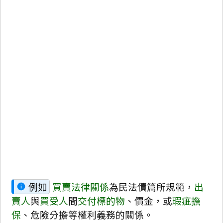
例如
買賣法律關係
為民法債篇所規範，
出
賣人
與
買受人
間
交付
標的物
、價金，或
瑕疵擔
保
、危險分擔等權利義務的關係。