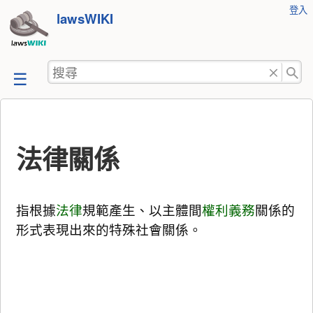
使
登入
跳
lawsWIKI
用
至
者
工
內
搜
具
容
尋
法律關係
指根據
法律
規範產生、以主體間
權利
義務
關係的
形式表現出來的特殊社會關係。