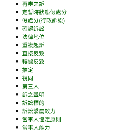
再審之訴
定暫時狀態假處分
假處分(行政訴訟)
確認訴訟
法律地位
重複起訴
直接反致
轉據反致
推定
視同
第三人
訴之聲明
訴訟標的
訴訟繫屬效力
當事人恆定原則
當事人能力