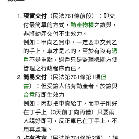
現實交付
（民法761條前段）：即交
付最簡單的方式，
動產
物權
之讓與，
非將動產交付不生效力。
例如：甲向乙買車，一定要車交到乙
的手上，車才是乙的，至於有沒有
過
戶
不是重點，過戶只是監理機關方便
管理之行政程序而已。
簡易交付
（民法第761條第1項
但
書
）：但受讓人佔有動產者，於讓與
合意
時即生效力
例如：丙想把車賣給丁，而車子剛好
在丁手上（3天前丁向丙借）只要兩
人講好即可，反正車已在丁手上，不
用再處理。
占有改定
（民法第761條第2項）：讓