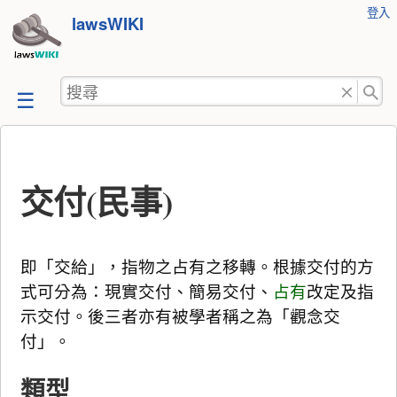
使
登入
跳
lawsWIKI
用
至
者
工
內
搜
具
容
尋
交付(民事)
即「交給」，指物之占有之移轉。根據交付的方
式可分為：現實交付、簡易交付、
占有
改定及指
示交付。後三者亦有被學者稱之為「觀念交
付」。
類型