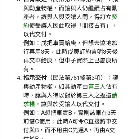
與動產物權，而讓與人仍繼續占有動
產者，讓與人與受讓人間，得訂立
契
約
使受讓人因此取得「間接占有」，
以代交付。
例如：戊把車賣給庚，但想去遠地旅
行再用3天，此時戊庚訂約言明3天後
再交車給庚，但車子實際上已屬庚所
有。
指示交付
（民法第761條第3項）：讓
與動產物權，如其動產由
第三人
佔有
時，讓與人得以對於第三人之返還
請
求權
，讓與於受讓人以代交付。
例如：A想把車賣B，實則該車在3天
前借C使用，此時A可令C直接將車交
付與B，而不用由C先還A，再由A交
付於B。