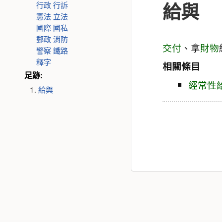
給與
行政
行訴
憲法
立法
國際
國私
郵政
消防
交付
、拿
財物
警察
鐵路
釋字
相關條目
足跡:
經常性
給與