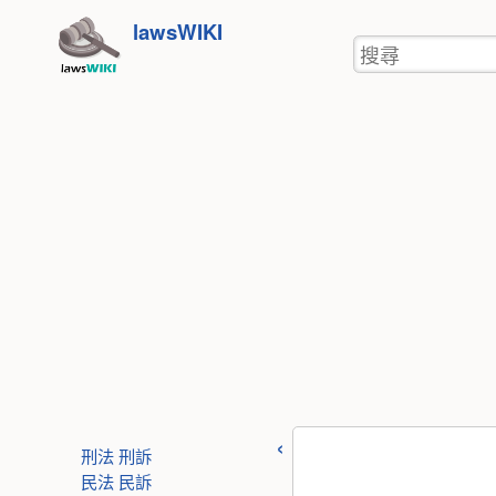
使
跳
lawsWIKI
用
搜
至
者
尋
工
內
具
容
刑法
刑訴
民法
民訴