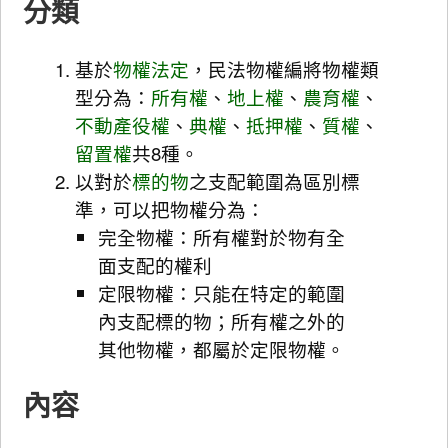
分類
基於
物權法定
，民法物權編將物權類
型分為：
所有權
、
地上權
、
農育權
、
不動產役權
、
典權
、
抵押權
、
質權
、
留置權
共8種。
以對於
標的物
之支配範圍為區別標
準，可以把物權分為：
完全物權：所有權對於物有全
面支配的權利
定限物權：只能在特定的範圍
內支配標的物；所有權之外的
其他物權，都屬於定限物權。
內容