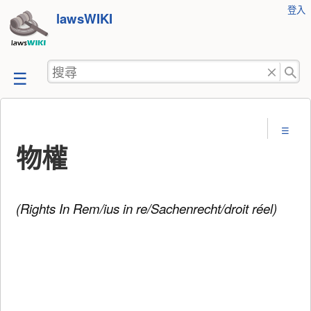
使
登入
跳
lawsWIKI
用
至
者
工
內
搜
具
容
尋
物權
(Rights In Rem/ius in re/Sachenrecht/droit réel)