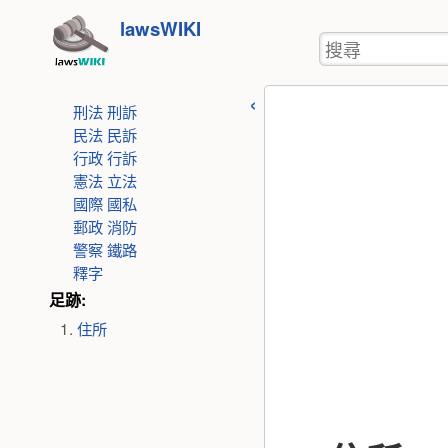
使
跳
lawsWIKI
用
搜
至
者
尋
工
內
具
刑法
刑訴
容
民法
民訴
行政
行訴
憲法
立法
國際
國私
郵政
消防
警察
鐵路
釋字
足跡:
住所