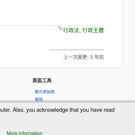
行政法
,
行政主體
上一次變更:
3 年前
頁面工具
顯示原始碼
舊版
反向連結
puter. Also, you acknowledge that you have read
回到頁頂
More information