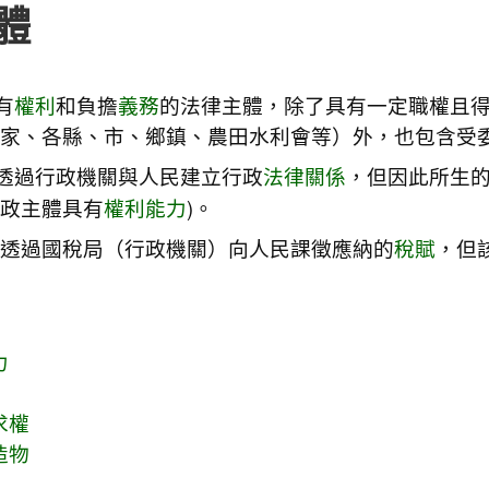
體
有
權利
和負擔
義務
的法律主體，除了具有一定職權且
家、各縣、市、鄉鎮、農田水利會等）外，也包含受
透過行政機關與人民建立行政
法律關係
，但因此所生
行政主體具有
權利能力
)。
透過國稅局（行政機關）向人民課徵應納的
稅賦
，但
力
求權
造物