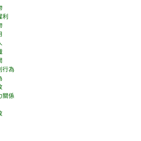
物
權利
物
用
人
織
關
利行為
為
政
力關係
政