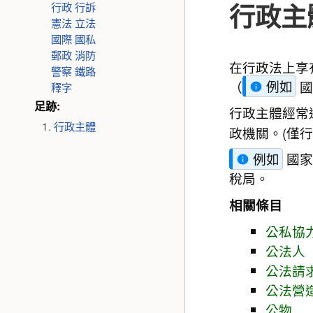
行政主
行政
行訴
憲法
立法
國際
國私
郵政
消防
在行政法上享
警察
鐵路
（
例如
國
釋字
足跡:
行政主體經常
行政主體
政機關。(僅
例如
國家
稅局。
相關條目
公私協
公法人
公法請
公法營
公物