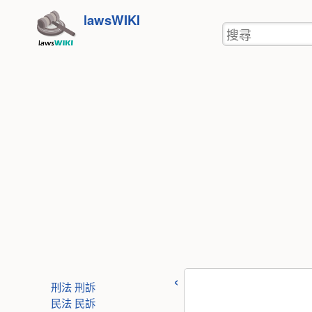
使
跳
lawsWIKI
用
搜
至
者
尋
工
內
具
容
刑法
刑訴
民法
民訴