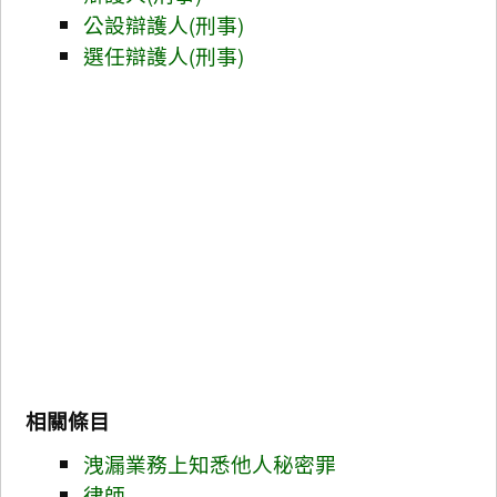
公設辯護人(刑事)
選任辯護人(刑事)
相關條目
洩漏業務上知悉他人秘密罪
律師