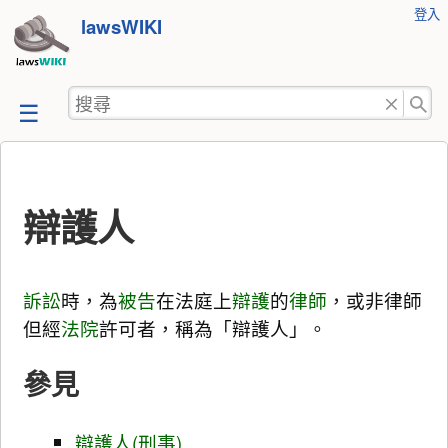
使
登入
跳
lawsWIKI
用
至
者
工
內
搜
具
容
尋
辯護人
訴訟
時，為
被告
在法庭上
辯護
的
律師
，或非律師
但經
法院
許可者，稱為「辯護人」。
參見
辯護人(刑事)