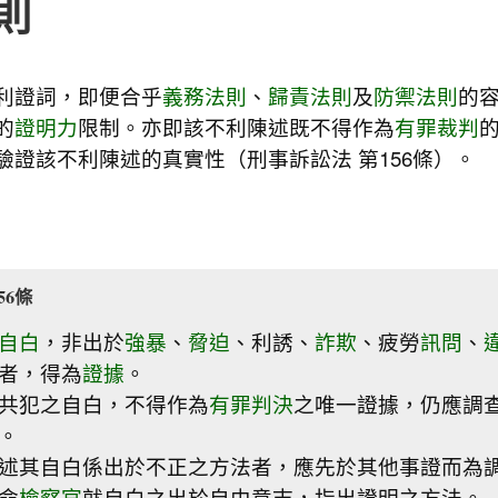
則
利證詞，即便合乎
義務法則
、
歸責法則
及
防禦法則
的
的
證明力
限制。亦即該不利陳述既不得作為
有罪裁判
驗證該不利陳述的真實性（刑事訴訟法 第156條）。
56條
自白
，非出於
強暴
、
脅迫
、利誘、
詐欺
、疲勞
訊問
、
者，得為
證據
。
共犯之自白，不得作為
有罪判決
之唯一證據，仍應調
。
述其自白係出於不正之方法者，應先於其他事證而為
命
檢察官
就自白之出於自由意志，指出證明之方法。