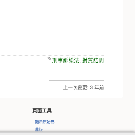
刑事訴訟法
,
對質詰問
上一次變更:
3 年前
頁面工具
顯示原始碼
舊版