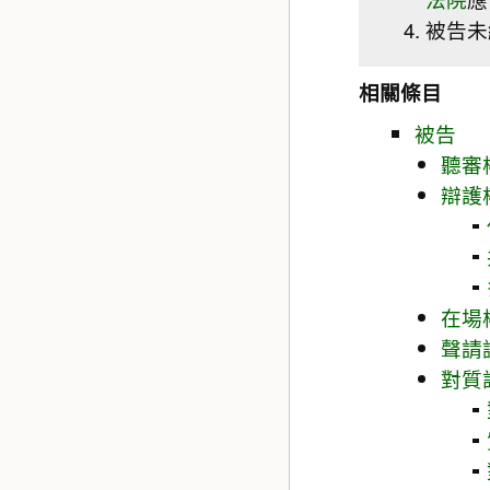
被告未
相關條目
被告
聽審
辯護
在場
聲請
對質