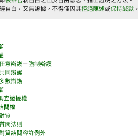
經自白，又無證據，不得僅因其
拒絕陳述
或
保持緘默
權
權
任意辯護
－
強制辯護
共同辯護
多數辯護
權
調查證據權
詰問權
對質
質問法則
對質詰問容許例外