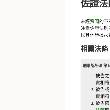
佐證法
未經
質問
的不
注意佐證法則
以其他證據來
相關法條
刑事訴訟法 第1
被告之
實相符
被告或
實相符
被告陳
法院
應