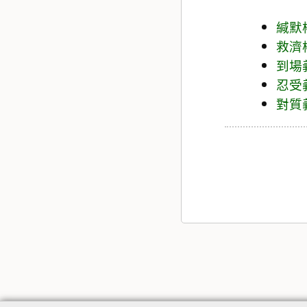
緘默
救濟
到場
忍受
對質