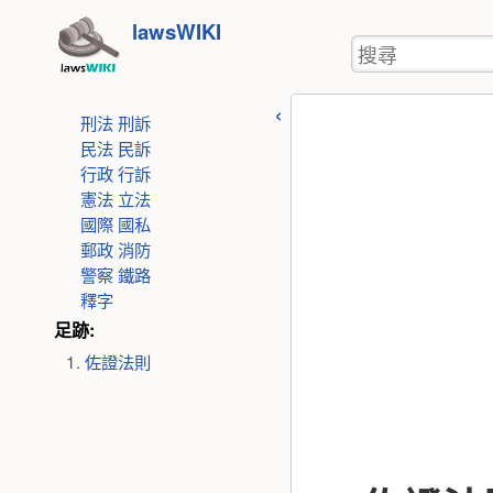
使
跳
lawsWIKI
用
搜
至
者
尋
工
內
具
刑法
刑訴
容
民法
民訴
行政
行訴
憲法
立法
國際
國私
郵政
消防
警察
鐵路
釋字
足跡:
佐證法則