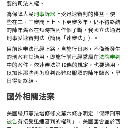
要的司法人權。
為保障人民
刑事訴訟
上受迅速審判的權益，使一
些在二、三審間上上下下更審多年，仍不得終結
的陳年舊案在短時期內作個了斷，我國立法通過
刑事妥速審判法（簡稱「速審法」）。
目前速審法已經上路，自施行日起，不僅新發生
的刑案有其適用，即施行前已經繫屬在
法院
審判
中的案件，依速審法第12條的規定，也要適用，
以加速那些再怎麼判都難以服眾的陳年懸案，早
日得到終結。
國外相關法案
美國聯邦憲法增修條文第六條亦明定「保障刑事
被告
有接受迅速審判的權利」，美國國會並於西