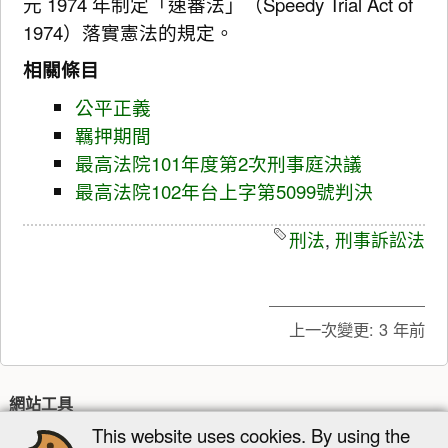
元 1974 年制定「速審法」（Speedy Trial Act of
1974）落實憲法的規定。
相關條目
公平正義
羈押期間
最高法院101年度第2次刑事庭決議
最高法院102年台上字第5099號判決
刑法
,
刑事訴訟法
上一次變更:
3 年前
網站工具
This website uses cookies. By using the
最近更新
多媒體管理器
網站地圖