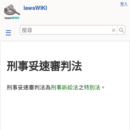
使
登入
跳
lawsWIKI
用
至
者
工
內
搜
具
容
尋
刑事妥速審判法
刑事妥速審判法為
刑事訴訟法
之
特別法
。