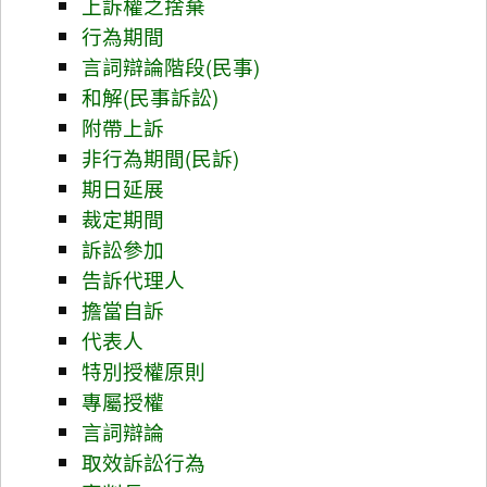
上訴權之捨棄
行為期間
言詞辯論階段(民事)
和解(民事訴訟)
附帶上訴
非行為期間(民訴)
期日延展
裁定期間
訴訟參加
告訴代理人
擔當自訴
代表人
特別授權原則
專屬授權
言詞辯論
取效訴訟行為