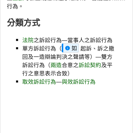
行為。
分類方式
法院
之訴訟行為—當事人之訴訟行為
單方訴訟行為（
如
起訴、訴之撤
回及一造辯論判決之聲請等）—雙方
訴訟行為（
兩造
合意之
訴訟契約
及平
行之意思表示合致）
取效訴訟行為
—
與效訴訟行為