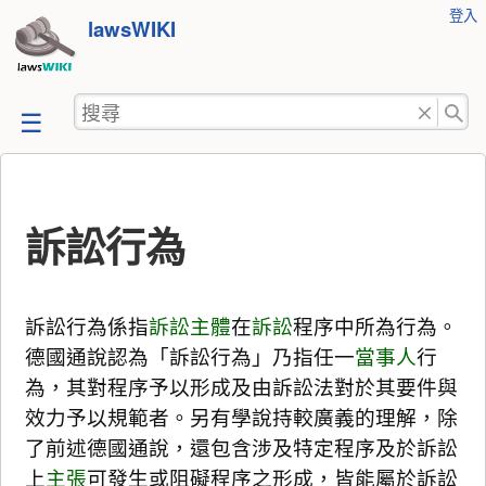
使
登入
跳
lawsWIKI
用
至
者
工
內
搜
具
容
尋
訴訟行為
訴訟行為係指
訴訟主體
在
訴訟
程序中所為行為。
德國通說認為「訴訟行為」乃指任一
當事人
行
為，其對程序予以形成及由訴訟法對於其要件與
效力予以規範者。另有學說持較廣義的理解，除
了前述德國通說，還包含涉及特定程序及於訴訟
上
主張
可發生或阻礙程序之形成，皆能屬於訴訟