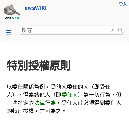
使
登入
跳
lawsWIKI
用
至
者
工
內
搜
具
容
尋
特別授權原則
以委任關係為例，受他人委任的人（即受任
人），得為該他人（即
委任人
）為一切行為，但
一些特定的
法律行為
，受任人就必須得到委任人
的特別授權，才可為之。