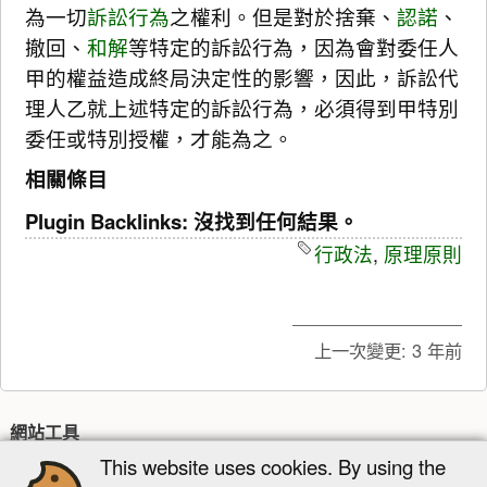
為一切
訴訟行為
之權利。但是對於捨棄、
認諾
、
撤回、
和解
等特定的訴訟行為，因為會對委任人
甲的權益造成終局決定性的影響，因此，訴訟代
理人乙就上述特定的訴訟行為，必須得到甲特別
委任或特別授權，才能為之。
相關條目
Plugin Backlinks: 沒找到任何結果。
行政法
,
原理原則
上一次變更:
3 年前
網站工具
This website uses cookies. By using the
最近更新
多媒體管理器
網站地圖