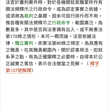
法官於審判案件時，對於各機關就其職掌所作有
關法規釋示之行政命令，或為認定事實之依據，
或須資為
裁判
之基礎，固未可逕行排斥而不用。
惟各種有關法規釋示之
行政命令
，範圍廣泛，為
數甚多。其中是否與法意偶有出入，或不無憲法
第172條之情形，未可一概而論。法官依據法
律，
獨立審判
，依憲法第80條之規定，為其應有
之職責。在其職責範圍內，關於認事用法，如就
系爭之點，有為正確闡釋之必要時，自得本於公
正誠實之篤信，表示合法適當之見解。（
釋字
第137號解釋
）