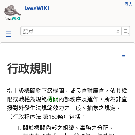
使
登入
跳
lawsWIKI
用
至
者
工
內
搜
具
容
尋
行政規則
指上級機關對下級機關，或長官對屬官，依其權
限或職權為規範
機關
內部秩序及運作，所為
非直
接對外
發生法規範效力之一般、抽象之規定。
（行政程序法 第159條）包括：
關於機關內部之組織、事務之分配、