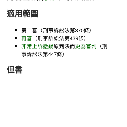
適用範圍
第二審（刑事訴訟法第370條）
再審
（刑事訴訟法第439條）
非常上訴
撤銷
原判決而
更為審判
（刑
事訴訟法第447條）
但書