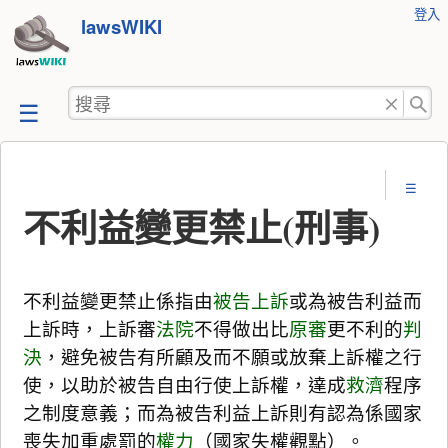
使
登入
跳
lawsWIKI
用
至
者
工
內
搜
具
容
尋
不利益變更禁止(刑事)
不利益變更禁止係指由
被告
上訴
或為被告利益而
上訴時，上訴審
法院
不得做出比
原審
更不利的
判
決
，避免被告有所顧及而不願或放棄上訴權之行
使，以助於被告自由行使上訴權，達成
救濟
程序
之制度意義；而為被告利益上訴則有認為係國家
喪失加重處罰的
權力
（國家失權觀點）。