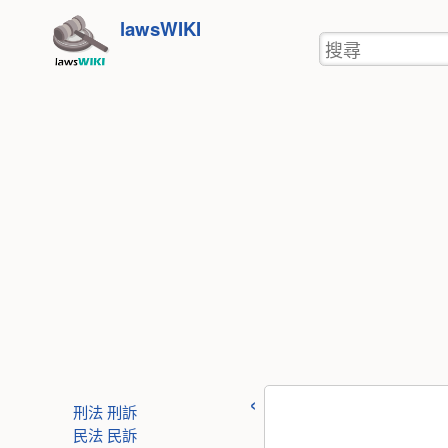
使
跳
lawsWIKI
用
搜
至
者
尋
工
內
具
容
刑法
刑訴
民法
民訴