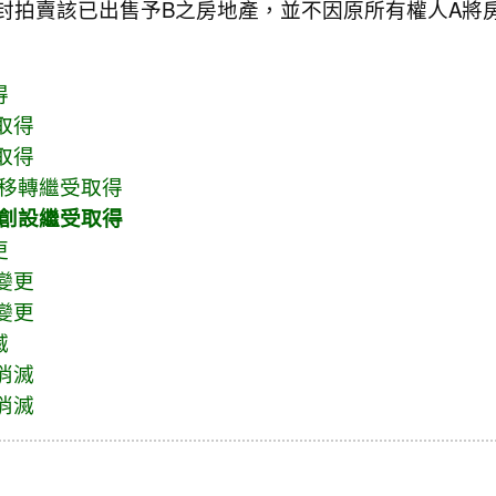
封拍賣該已出售予B之房地產，並不因原所有權人A將
得
取得
取得
移轉繼受取得
創設繼受取得
更
變更
變更
滅
消滅
消滅