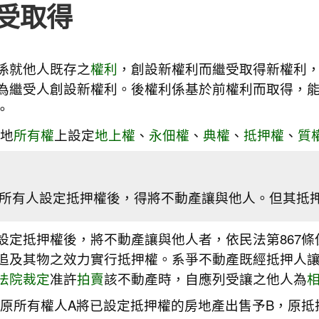
受取得
係就他人既存之
權利
，創設新權利而繼受取得新權利
為繼受人創設新權利。後權利係基於前權利而取得，
。
地
所有權
上設定
地上權
、
永佃權
、
典權
、
抵押權
、
質
所有人設定抵押權後，得將不動產讓與他人。但其抵
設定抵押權後，將不動產讓與他人者，依民法第867
追及其物之效力實行抵押權。系爭不動產既經抵押人
法院
裁定
准許
拍賣
該不動產時，自應列受讓之他人為
原所有權人A將已設定抵押權的房地產出售予B，原抵