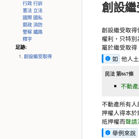
創設繼
行政
行訴
憲法
立法
國際
國私
郵政
消防
創設繼受取得
警察
鐵路
權利，只特別
釋字
屬於繼受取得
足跡:
創設繼受取得
如
他人土
民法 第867條
不動產
不動產所有人
押權人得本於
抵押權而
聲請
舉例來說