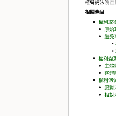
權聲請法院查
相關條目
權利取
原始
繼受
權利變
主體
客體
權利消
絕對
相對