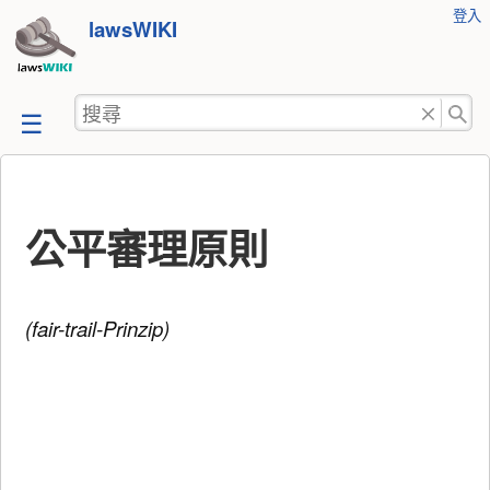
使
登入
跳
lawsWIKI
用
至
者
工
內
搜
具
容
尋
公平審理原則
(fair-trail-Prinzip)