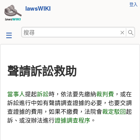
使
登入
跳
lawsWIKI
用
至
者
工
內
搜
具
容
尋
聲請訴訟救助
當事人
提起
訴訟
時，依法要先繳納
裁判費
，或在
訴訟進行中如有聲請調查證據的必要，也要交調
查證據的費用，如果不繳費，法院會
裁定
駁回
起
訴、或沒辦法進行
證據調查程序
。