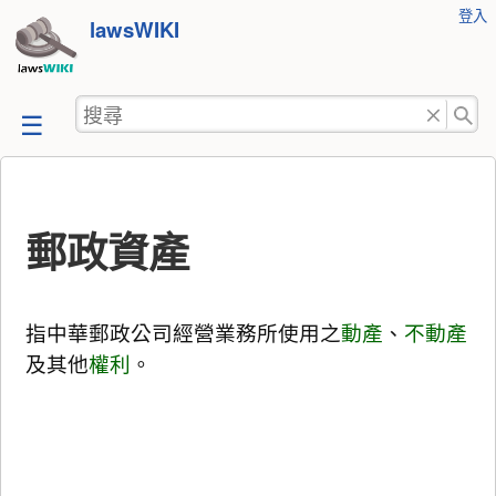
使
登入
跳
lawsWIKI
用
至
者
工
內
搜
具
容
尋
郵政資產
指中華郵政公司經營業務所使用之
動產
、
不動產
及其他
權利
。