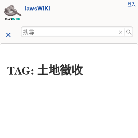
使
登入
跳
lawsWIKI
用
至
者
工
內
搜
具
容
尋
TAG: 土地徵收