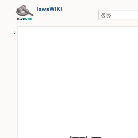
使
跳
lawsWIKI
用
搜
至
者
尋
工
內
具
容