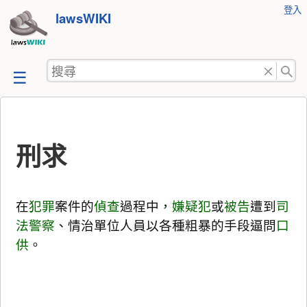
使
登入
跳
lawsWIKI
用
至
者
工
內
搜
具
容
尋
刑求
在
犯罪
案件的
偵查
過程中，
嫌疑犯
或
被告
遭到
司
法警察
、情治單位人員以各種粗暴的手段逼問
口
供
。