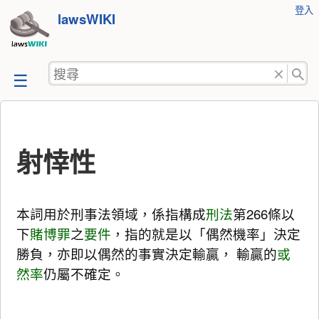
使
登入
跳
lawsWIKI
用
至
者
工
內
搜
具
容
尋
射悻性
本詞用於刑事法領域，係指構成
刑法
第266條以
下
賭博罪
之
要件
，指的就是以「偶然機率」決定
勝負，亦即以偶然的事實決定輸贏， 輸贏的
或
然率
仍屬不確定。