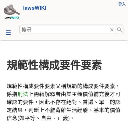
使
登入
跳
lawsWIKI
用
至
者
工
內
搜
具
容
尋
規範性構成要件要素
規範性構成要件要素又稱規範的構成要件要素，
係指
刑法
上需藉解釋者由其主觀價值補充後才可
確認的要件，因此不存在絕對、普遍、單一的認
定結果，判斷上不能背離生活經驗、基本的價值
信念(如平等、自由、正義)。