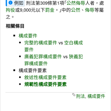
例如
刑法第309條第1項｢
公然侮辱
人者，處
拘役
或9,000元以下
罰金
。｣中的
公然
、
侮辱
等屬
之。
相關條目
構成要件
完整的構成要件
vs
空白構成
要件
廣義犯罪構成要件
vs
狹義犯
罪構成要件
構成要件要素
敘述性構成要件要素
規範性構成要件要素
刑法
,
構成要件